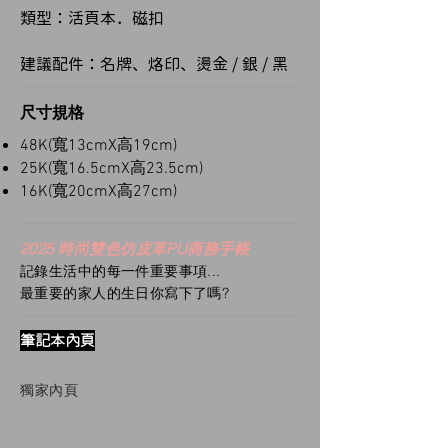
類型：活頁本．磁扣
建議配件：名牌、烙印、燙金 / 銀 / 黑
尺寸規格
48K(寬13cmX高19cm)
25K(寬16.5cmX高23.5cm)
16K(寬20cmX高27cm)
2025 時尚雙色仿皮革PU商務手帳
記錄生活中的每一件重要事項...
最重要的家人的生日你寫下了嗎?
筆記本內頁
獨家內頁