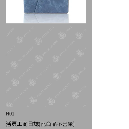
N01
​活頁工商日誌
(此商品不含筆)