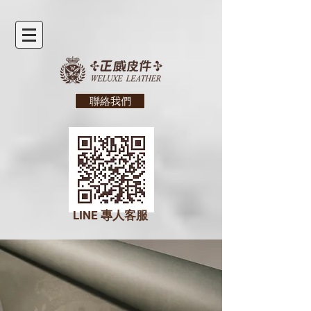
聯絡我們
LINE
專人客服