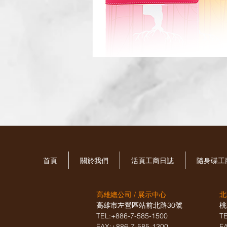
首頁
關於我們
活頁工商日誌
​隨身碟
高雄總公司 / 展示中心
北
高雄市左營區站前北路30號
桃
TEL:+886-7-585-1500
T
FAX:+886-7-585-1300
F