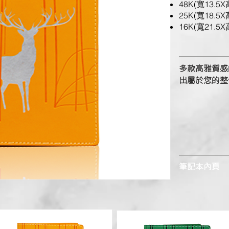
48K(寬13.5X
25K(寬18.5X
16K(寬21.5X
多款高雅質感
出屬於您的整
筆記本內頁