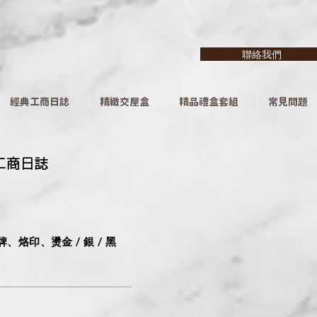
聯絡我們
經典工商日誌
精緻交屋盒
精品禮盒套組
常見問題
工商日誌
牌、烙印、燙金 / 銀 / 黑