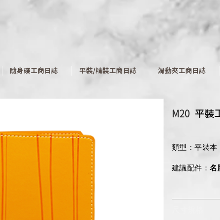
​隨身碟工商日誌
平裝/精裝工商日誌
滑動夾工商日誌
M20
​平裝
類型：平裝本
建議配件：
名
尺寸規格