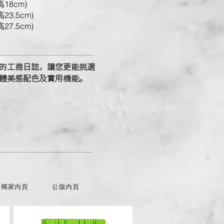
高18cm)
高23.5cm)
高27.5cm)
的工商日誌，讓您更能挑選
體美感配色及實用機能。
獨家內頁
公版內頁