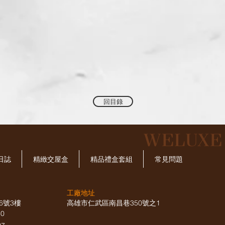
回目錄
​WELUX
日誌
精緻交屋盒
精品禮盒套組
常見問題
工廠地址
6號3樓
高雄市仁武區南昌巷350號之1
660