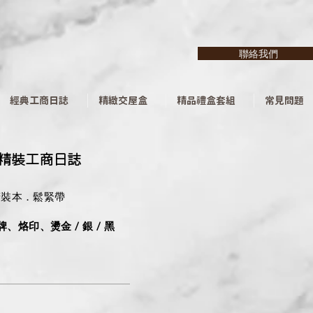
聯絡我們
經典工商日誌
精緻交屋盒
精品禮盒套組
常見問題
/精裝工商日誌
精裝本．鬆緊帶
牌、烙印、燙金 / 銀 / 黑