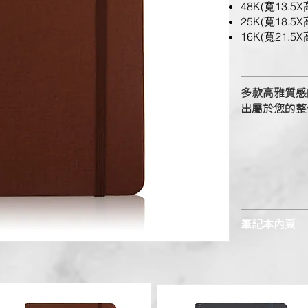
48K(寬13.5X
25K(寬18.5X
16K(寬21.5X
多款高雅質感
出屬於您的整
筆記本內頁