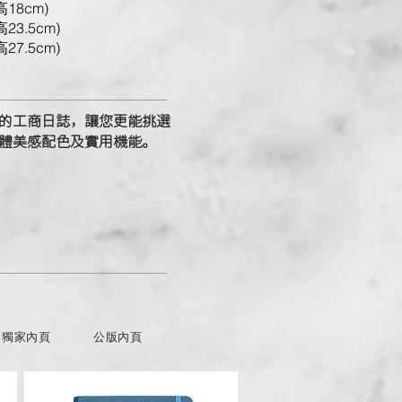
高18cm)
高23.5cm)
高27.5cm)
的工商日誌，讓您更能挑選
體美感配色及實用機能。
獨家內頁
公版內頁