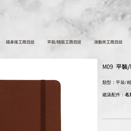
​隨身碟工商日誌
平裝/精裝工商日誌
滑動夾工商日誌
M09
​平裝
類型：平裝/
建議配件：
名
尺寸規格