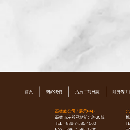
首頁
關於我們
活頁工商日誌
​隨身碟
高雄總公司 / 展示中心
北
高雄市左營區站前北路30號
桃
TEL:+886-7-585-1500
T
FAX:+886-7-585-1300
F