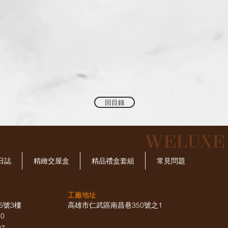
回目錄
​WELUX
日誌
精緻交屋盒
精品禮盒套組
常見問題
工廠地址
6號3樓
高雄市仁武區南昌巷350號之1
660