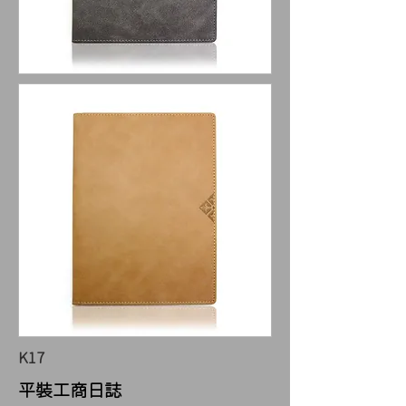
K17
​平裝工商日誌