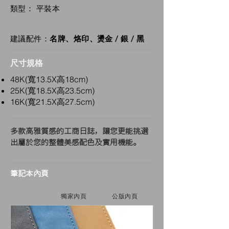
類型： 平裝本
建議配件：
名牌、烙印、燙金 / 銀 / 黑
尺寸規格
48K(寬13.5X高18cm)
25K(寬18.5X高23.5cm)
16K(寬21.5X高27.5cm)
多款高雅質感的工商日誌，讓您更能挑選
出屬於您的整體美感配色及實用機能。
筆記本內頁
獨家內頁
公版內頁