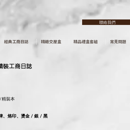
聯絡我們
經典工商日誌
精緻交屋盒
精品禮盒套組
常見問題
/精裝工商日誌
/精裝本
牌、烙印、燙金 / 銀 / 黑