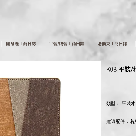
​隨身碟工商日誌
平裝/精裝工商日誌
滑動夾工商日誌
K03
​平裝
類型： 平裝本
建議配件：
名