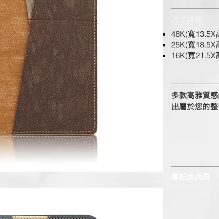
尺寸規格
48K(寬13.5X
25K(寬18.5X
16K(寬21.5X
多款高雅質感
出屬於您的整
筆記本內頁