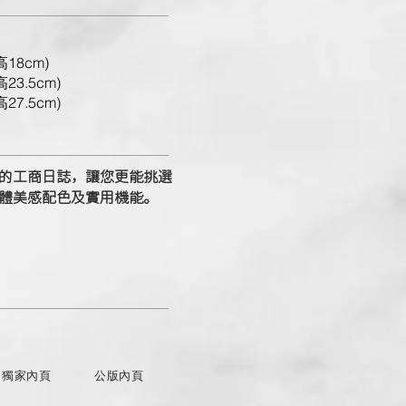
高18cm)
高23.5cm)
高27.5cm)
的工商日誌，讓您更能挑選
體美感配色及實用機能。
獨家內頁
公版內頁