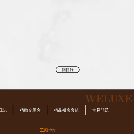
回目錄
​WELUX
日誌
精緻交屋盒
精品禮盒套組
常見問題
工廠地址