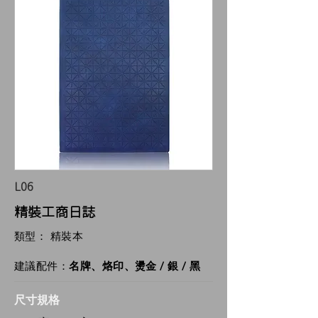
L06
​精裝工商日誌
類型： 精裝本
建議配件：
名牌、烙印、燙金 / 銀 / 黑
尺寸規格