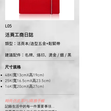
L05
​活頁工商日誌
類型：活頁本/造型五金+鬆緊帶
建議配件：名牌、烙印、燙金 / 銀 / 黑
尺寸規格
48K(寬13cmX高19cm)
25K(寬16.5cmX高23.5cm)
16K(寬20cmX高27cm)
時尚仿皮革PU商務手帳
記錄生活中的每一件重要事項...