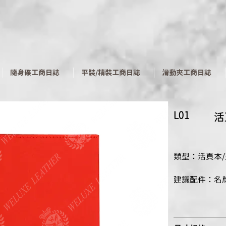
​隨身碟工商日誌
平裝/精裝工商日誌
滑動夾工商日誌
L01
​
類型：活頁本
建議配件：名牌、