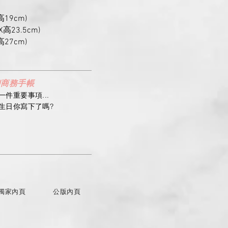
高19cm)
X高23.5cm)
高27cm)
U商務手帳
件重要事項...
生日你寫下了嗎?
獨家內頁
公版內頁