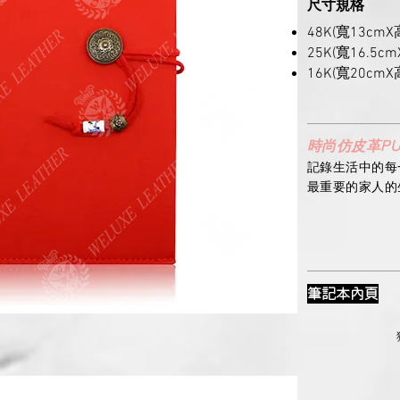
尺寸規格
48K(寬13cmX
25K(寬16.5cm
16K(寬20cmX
時尚仿皮革P
記錄生活中的每一
最重要的家人的
筆記本內頁