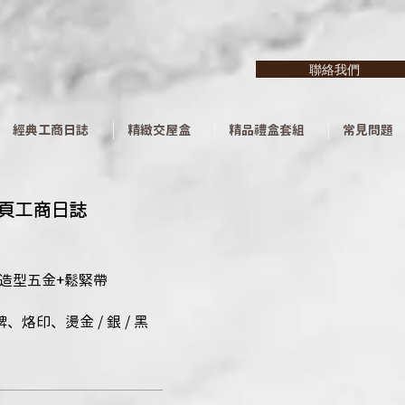
聯絡我們
經典工商日誌
精緻交屋盒
精品禮盒套組
常見問題
活頁工商日誌
/造型五金+鬆緊帶
烙印、燙金 / 銀 / 黑