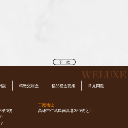
下一款
​WELUX
日誌
精緻交屋盒
精品禮盒套組
常見問題
工廠地址
6號3樓
高雄市仁武區南昌巷350號之1
660
27