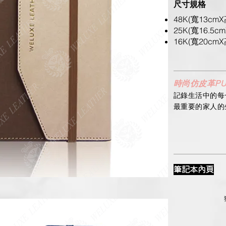
尺寸規格
48K(寬13cmX
25K(寬16.5cm
16K(寬20cmX
時尚仿皮革P
記錄生活中的每一
最重要的家人的
筆記本內頁