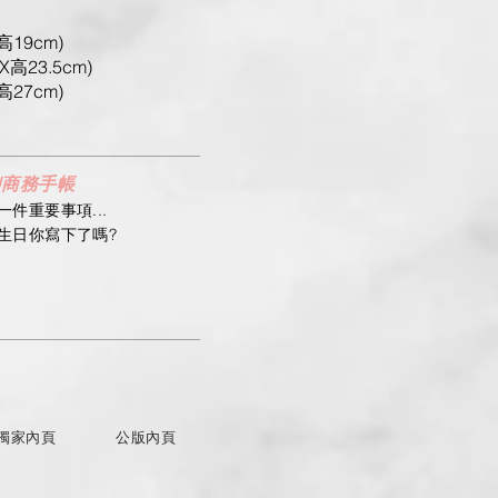
高19cm)
X高23.5cm)
高27cm)
U商務手帳
件重要事項...
生日你寫下了嗎?
獨家內頁
公版內頁