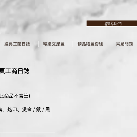
聯絡我們
經典工商日誌
精緻交屋盒
精品禮盒套組
常見問題
活頁工商日誌
(此商品不含筆)
烙印、燙金 / 銀 / 黑