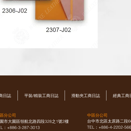
工商日誌
平裝/精裝工商日誌
滑動夾工商日誌
經典工商
區分公司
中區分公司
台中市北區太原路二段6
園市大園區領航北路四段328之1號2樓
TEL：+886-4-2202-5
EL：+886-3-287-3013