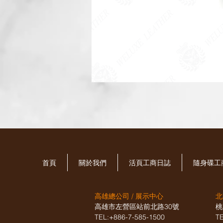
首頁
關於我們
活頁工商日誌
​隨身碟
高雄總公司 / 展示中心
北
高雄市左營區站前北路30號
桃
TEL:+886-7-585-1500
T