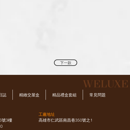
下一款
​WELUX
日誌
精緻交屋盒
精品禮盒套組
常見問題
工廠地址
6號3樓
高雄市仁武區南昌巷350號之1
660