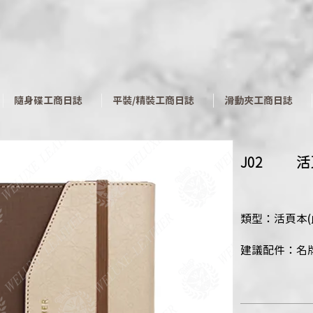
​隨身碟工商日誌
平裝/精裝工商日誌
滑動夾工商日誌
J02
​
類型：活頁本
建議配件：名牌、