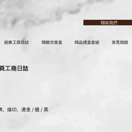
聯絡我們
經典工商日誌
精緻交屋盒
精品禮盒套組
常見問題
活頁工商日誌
烙印、燙金 / 銀 / 黑