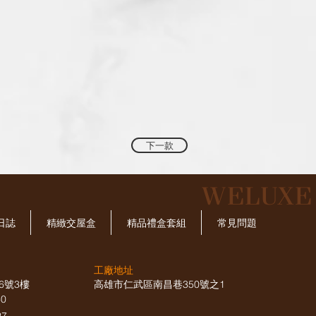
下一款
​WELUX
日誌
精緻交屋盒
精品禮盒套組
常見問題
工廠地址
6號3樓
高雄市仁武區南昌巷350號之1
660