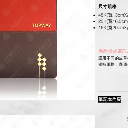
尺寸規格
48K(寬13cmX
25K(寬16.5cm
16K(寬20cmX
時尚仿皮革P
​選用不同的皮
獨特風格，商務
筆記本內頁