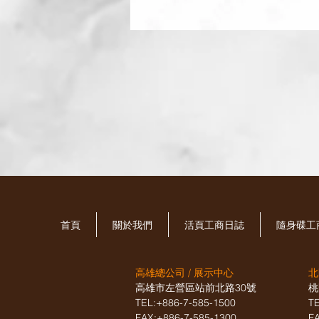
首頁
關於我們
活頁工商日誌
​隨身碟
高雄總公司 / 展示中心
北
高雄市左營區站前北路30號
桃
TEL:+886-7-585-1500
T
FAX:+886-7-585-1300
F