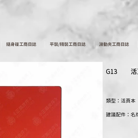
​隨身碟工商日誌
平裝/精裝工商日誌
滑動夾工商日誌
G13
​
類型：活頁本
建議配件：名牌、