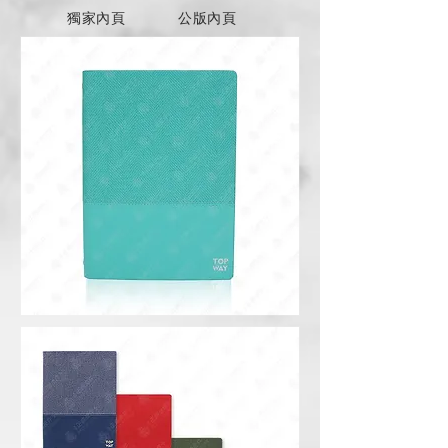
獨家內頁
公版內頁