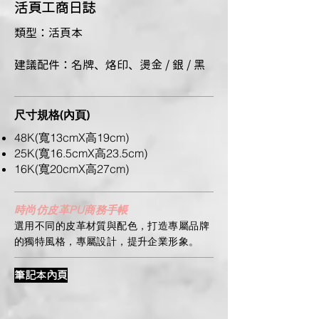
​活頁工商日誌
類型：活頁本
建議配件：名牌、烙印、燙金 / 銀 / 黑
尺寸規格(內頁)
48K(寬13cmX高19cm)
25K(寬16.5cmX高23.5cm)
16K(寬20cmX高27cm)
時尚仿皮革PU商務手帳
​選用不同的皮革材質與配色，打造專屬品牌
的獨特風格，專屬設計，提升企業形象。
筆記本內頁