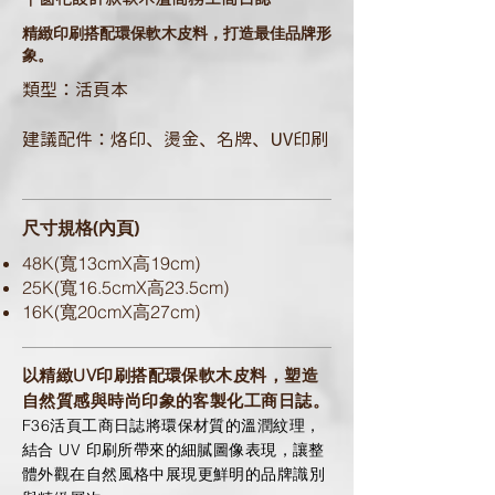
​精緻印刷搭配環保軟木皮料，打造最佳品牌形
象。
類型：活頁本
建議配件：烙印、燙金、名牌、UV印刷
尺寸規格(內頁)
48K(寬13cmX高19cm)
25K(寬16.5cmX高23.5cm)
16K(寬20cmX高27cm)
以精緻UV印刷搭配環保軟木皮料，塑造
自然質感與時尚印象的客製化工商日誌。
F36活頁工商日誌將環保材質的溫潤紋理，
結合 UV 印刷所帶來的細膩圖像表現，讓整
體外觀在自然風格中展現更鮮明的品牌識別