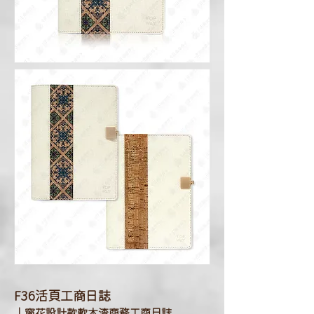
F36
活頁工商日誌
｜窗花設計款軟木渣商務工商日誌