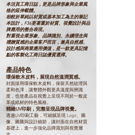
本活頁工商日誌，更是品牌形象與企業風
格的延伸載體。
相較於單純以材質或基本加工為主的筆記
本設計，F36更著重於材質、視覺設計與品
牌應用的整合表現。
對重視企業形象、品牌識別、永續理念與
禮贈質感的企業客戶而言，兼具自然感、
設計感與商業應用價值，是一款更具記憶
點的客製化工商日誌優質選擇。
產品特色
環保軟木皮料，展現自然溫潤質感。
封面採用環保軟木皮料，保留天然紋理與
柔和色澤，讓整體外觀更具溫度與辨識
度，也使產品在視覺上呈現不同於一般皮
革或紙材的特色風格。
精緻UV印刷，完整呈現品牌視覺。
透過UV印刷工藝，可細膩呈現 Logo、圖
像、圖騰與設計細節，讓封面在自然材質
基礎上，進一步強化品牌識別與視覺層
次。