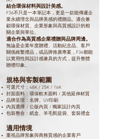
結合環保材料與設計美感。
F36不只是一本筆記本，更是一款能傳遞企
業永續理念與品牌美感的禮贈品。適合兼
顧環保材質、企業形象與高質感設計的相
關企業與單位。
適合作為高質感企業禮贈與品牌周邊。
無論是企業年度贈禮、活動紀念品、客戶
關係維繫禮品，或品牌推廣專案，F36都能
以實用性與設計感兼具的方式，提升整體
贈禮印象。
規格與客製範圍
可選尺寸：48K / 25K / 16K
封面面料：環保軟木面料 / 其他延伸材質
品牌呈現：名牌、UV印刷
內頁選擇：公版內頁 / 獨家設計內頁
包裝整合：紙盒、羊毛氈提袋、套裝禮盒
適用情境
重視品牌形象與商務質感的企業客戶