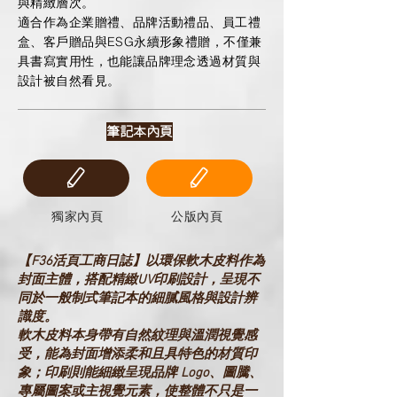
與精緻層次。
適合作為企業贈禮、品牌活動禮品、員工禮
盒、客戶贈品與ESG永續形象禮贈，不僅兼
具書寫實用性，也能讓品牌理念透過材質與
設計被自然看見。
筆記本內頁
獨家內頁
公版內頁
【F36活頁工商日誌】以環保軟木皮料作為
封面主體，搭配精緻UV印刷設計，呈現不
同於一般制式筆記本的細膩風格與設計辨
識度。
軟木皮料本身帶有自然紋理與溫潤視覺感
受，能為封面增添柔和且具特色的材質印
象；印刷則能細緻呈現品牌 Logo、圖騰、
專屬圖案或主視覺元素，使整體不只是一