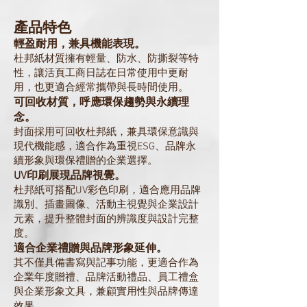
產品特色
輕盈耐用，兼具機能表現。
杜邦紙材質擁有輕量、防水、防撕裂等特
性，讓活頁工商日誌在日常使用中更耐
用，也更適合經常攜帶與長時間使用。
可回收材質，呼應環保趨勢與永續理
念。
封面採用可回收杜邦紙，兼具環保意識與
現代機能感，適合作為重視ESG、品牌永
續形象與環保禮贈的企業選擇。
UV印刷展現品牌視覺。
杜邦紙可搭配UV彩色印刷，適合應用品牌
識別、插畫圖像、活動主視覺與企業設計
元素，提升整體封面的辨識度與設計完整
度。
適合企業禮贈與品牌形象延伸。
其不僅具備書寫與記事功能，更適合作為
企業年度贈禮、品牌活動禮品、員工禮盒
與企業形象文具，兼顧實用性與品牌傳達
效果。