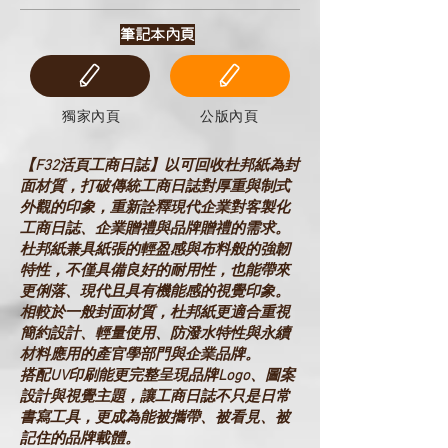
筆記本內頁
獨家內頁
公版內頁
【F32活頁工商日誌】以可回收杜邦紙為封
面材質，打破傳統工商日誌對厚重與制式
外觀的印象，重新詮釋現代企業對客製化
工商日誌、企業贈禮與品牌贈禮的需求。
杜邦紙兼具紙張的輕盈感與布料般的強韌
特性，不僅具備良好的耐用性，也能帶來
更俐落、現代且具有機能感的視覺印象。
相較於一般封面材質，杜邦紙更適合重視
簡約設計、輕量使用、防潑水特性與永續
材料應用的產官學部門與企業品牌。
搭配UV印刷能更完整呈現品牌Logo、圖案
設計與視覺主題，讓工商日誌不只是日常
書寫工具，更成為能被攜帶、被看見、被
記住的品牌載體。