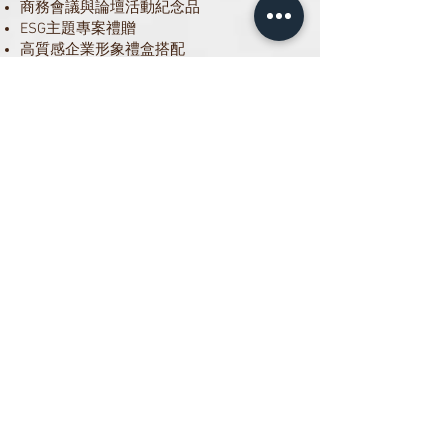
商務會議與論壇活動紀念品
ESG主題專案禮贈
高質感企業形象禮盒搭配
客製化工商日誌常見問題
Q1：F32活頁工商日誌的主要特色是什
麼？
A：採用可回收杜邦紙作為封面材質，兼具
輕盈、防水、防撕裂與耐用特性，並可搭
配UV全彩印刷，適合作為兼具機能性與品
牌設計感的客製化工商日誌。
Q2：杜邦紙材質和一般封面有什麼不
同？
A：杜邦紙比一般紙材更強韌，且具有防潑
水與耐撕裂特性；同時外觀更俐落、輕
量，適合重視機能風格與現代設計感的企
業品牌使用。
Q3：杜邦紙製的工商日誌/筆記本適合
哪些企業或產業？
A：特別適合科技業、設計產業、顧問服務
業、教育機構、品牌行銷單位、產官學公