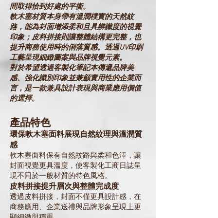
間取得恰到好處的平衡。
軟木塞材質本身帶有溫潤樸實的天然紋
路，能為封面增添柔和且具辨識度的視覺
印象；皮料拼接則讓整體結構更完整，也
提升商務使用時的俐落質感。透過UV印刷
工藝呈現細緻圖案與品牌視覺元素。
對於希望透過客製化筆記本傳遞品牌美
感、強化識別印象並兼顧實用性的企業而
言，是一款兼具設計表現與商業應用價值
的選擇。
產品特色
環保軟木塞面料展現自然紋理與溫潤質
感
軟木塞面料保有自然紋路與柔和色澤，讓
封面視覺更具溫度，使客製化工商日誌呈
現不同於一般材質的特色風格。
皮料拼接提升層次與整體完成度
透過皮料拼接，封面不僅更具設計感，在
商務應用、企業送禮與品牌形象呈現上更
顯細緻與穩重。