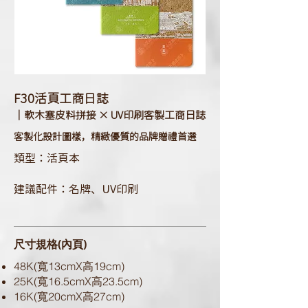
F30
活頁工商日誌
｜軟木塞皮料拼接 × UV印刷客製工商日誌
客製化設計圖樣，精緻優質的品牌贈禮首選
類型：活頁本
建議配件：名牌、UV印刷
尺寸規格(內頁)
48K(寬13cmX高19cm)
25K(寬16.5cmX高23.5cm)
16K(寬20cmX高27cm)