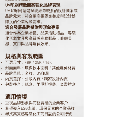
UV印刷精緻圖案強化品牌表現
UV 印刷可清楚呈現細節較多的設計圖案或
品牌元素，符合更高視覺完整度與設計辨
識度的企業客製需求。
適合發展品牌禮贈與形象專案
適合作為企業贈禮、品牌活動禮品、客製
化形象文具與高質感商務贈品，兼顧美
感、實用與品牌延伸效果。
規格與客製範圍
可選尺寸：48K / 25K / 16K
封面面料：環保軟木面料 / 其他延伸材質
品牌呈現：名牌、UV印刷
內頁選擇：公版內頁 / 獨家設計內頁
包裝整合：紙盒、羊毛氈提袋、套裝禮盒
適用情境
重視品牌形象與商務質感的企業客戶
希望導入ESG永續、環保元素的企業品牌
尋找高質感客製化工商日誌的公司行號