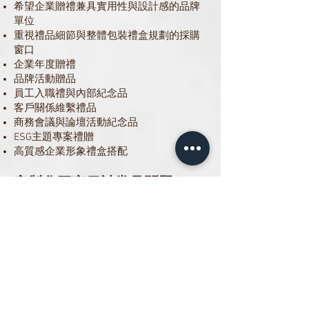
希望企業贈禮兼具實用性與設計感的品牌
單位
重視禮品細節與整體包裝禮盒規劃的採購
窗口
企業年度贈禮
品牌活動贈品
員工入職禮與內部紀念品
客戶關係維繫禮品
商務會議與論壇活動紀念品
ESG主題專案禮贈
高質感企業形象禮盒搭配
客製化工商日誌常見問題
Q1：F30活頁工商日誌的主要特色是什
麼？
A：以軟木塞面料、皮料拼接與 UV 印刷精
緻圖案為主要設計特色，兼具自然風格質
感、封面層次與品牌視覺表現，適合作為
企業客製化工商日誌與品牌禮贈品。
Q2：這款與一般筆記本有什麼不同？
A：一般筆記本多以單一材質或簡單印刷呈