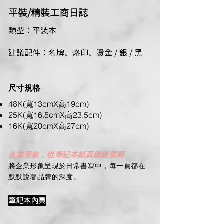
​平裝/精裝工商日誌
類型：平裝本
建議配件：名牌、烙印、燙金 / 銀 / 黑
尺寸規格
48K(寬13cmX高19cm)
25K(寬16.5cmX高23.5cm)
16K(寬20cmX高27cm)
企業形象，從筆記本紙頁緩緩展開
將企業形象呈現於日常書寫中，每一頁都在
默默說著品牌的深度。
筆記本內頁