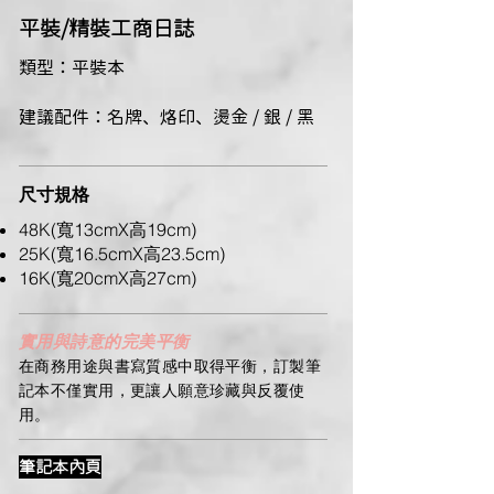
​平裝/精裝工商日誌
類型：平裝本
建議配件：名牌、烙印、燙金 / 銀 / 黑
尺寸規格
48K(寬13cmX高19cm)
25K(寬16.5cmX高23.5cm)
16K(寬20cmX高27cm)
實用與詩意的完美平衡
在商務用途與書寫質感中取得平衡，訂製筆
記本不僅實用，更讓人願意珍藏與反覆使
用。
筆記本內頁