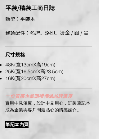
​平裝/精裝工商日誌
類型：平裝本
建議配件：名牌、烙印、燙金 / 銀 / 黑
尺寸規格
48K(寬13cmX高19cm)
25K(寬16.5cmX高23.5cm)
16K(寬20cmX高27cm)
一份質感企業贈禮傳遞品牌溫度
實用中見溫度，設計中見用心，訂製筆記本
成為企業與客戶間最貼心的情感媒介。
筆記本內頁