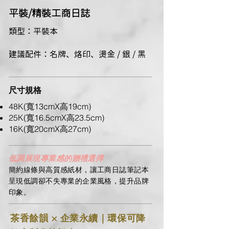
​平裝/精裝工商日誌
類型：平裝本
建議配件：名牌、烙印、燙金 / 銀 / 黑
尺寸規格
48K(寬13cmX高19cm)
25K(寬16.5cmX高23.5cm)
16K(寬20cmX高27cm)
低調展現專業感的贈禮選擇
簡約線條與高質感紙材，讓工商日誌筆記本
呈現低調卻不失專業的企業風格，提升品牌
印象。
茶香餘韻 × 企業永續｜環保可降