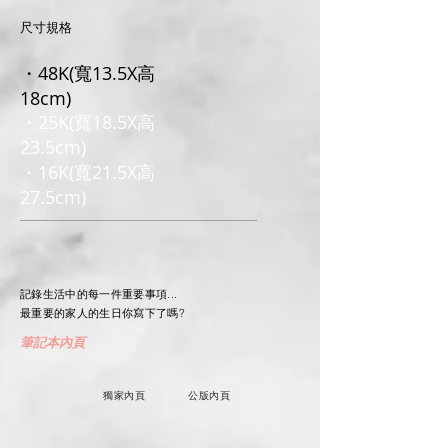
尺寸規格
・48K(寬13.5X高
18cm)
・25K(寬18.5X高
23.5cm)
・16K(寬21.5X高
27.5cm)
記錄生活中的每一件重要事項...
最重要的家人的生日你寫下了嗎?
筆記本內頁
獨家內頁
公版內頁