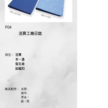
P04
活頁工商日誌
類型：
活頁
本・造
型五金
加磁扣
建議配件：
名牌、
烙印、
燙金 /
銀 / 黑