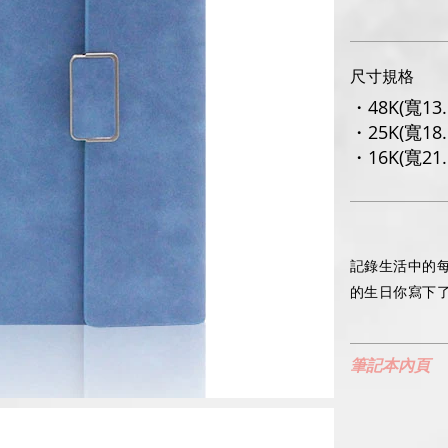
尺寸規格
・48K(寬13
・25K(寬18.
・16K(寬21.
記錄生活中的每
的生日你寫下了
筆記本內頁