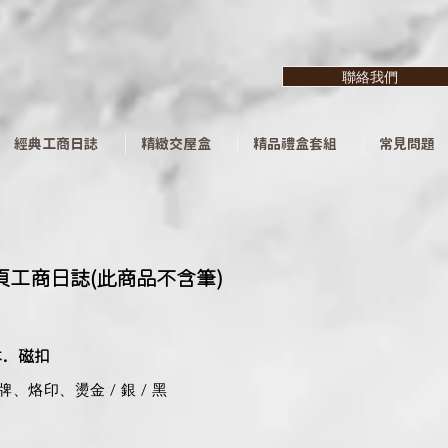
聯絡我們
經典工商日誌
精緻交屋盒
精品禮盒套組
常見問題
頁工商日誌(此商品不含筆)
本．磁扣
牌、烙印、燙金 / 銀 / 黑