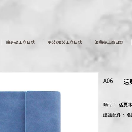
​隨身碟工商日誌
平裝/精裝工商日誌
滑動夾工商日誌
A06
活
類型：
活頁
建議配件：
名