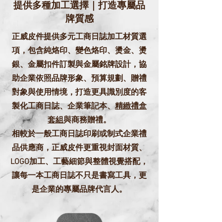
提供多種加工選擇｜打造專屬品
牌質感
正威皮件提供多元工商日誌加工材質選
項，包含純烙印、變色烙印、燙金、燙
銀、金屬扣件訂製與金屬銘牌設計，協
助企業依照品牌形象、預算規劃、贈禮
對象與使用情境，打造更具識別度的客
製化工商日誌、企業筆記本、
精緻禮盒
套組
與商務贈禮。
相較於一般工商日誌印刷或制式企業禮
品供應商，正威皮件更重視封面材質、
LOGO加工、工藝細節與整體視覺搭配，
讓每一本工商日誌不只是書寫工具，更
是企業的專屬品牌代言人。