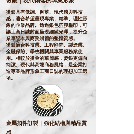
燙銀｜現代俐落的專業形象
燙銀具有低調、俐落、現代感與科技
感，適合希望呈現專業、精準、理性形
象的企業品牌。透過銀色箔膜壓印，可
讓工商日誌封面呈現細緻光澤，提升企
業筆記本與商務贈禮的整體質感。
燙銀適合科技業、工程顧問、製造業、
金融保險、學校機關與專業服務業使
用。相較於燙金的華麗感，燙銀更偏向
簡潔、現代與高端商務風格，是企業打
造專業品牌形象工商日誌的理想加工選
項。
金屬扣件訂製｜強化結構與精品質
感