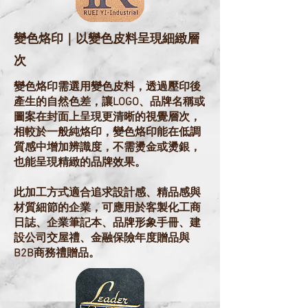
變色烙印｜以變色皮料呈現細緻層
次
變色烙印需選用變色皮料，透過壓印後
產生的自然色差，讓LOGO、品牌名稱或
圖案在封面上呈現更清晰的視覺層次，
相較於一般純烙印，變色烙印能在低調
質感中增加辨識度，不需燙金或燙銀，
也能呈現精緻的品牌效果。
此加工方式適合追求設計感、精品感與
材質細節的企業，可應用於客製化工商
日誌、企業筆記本、品牌形象手冊、建
設公司交屋禮、金融保險年度贈品與
B2B商務禮贈品。