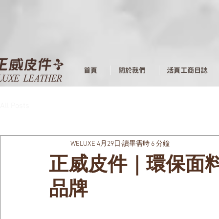
首頁
關於我們
活頁工商日誌
All Posts
WELUXE
4月29日
讀畢需時 6 分鐘
正威皮件｜環保面
品牌