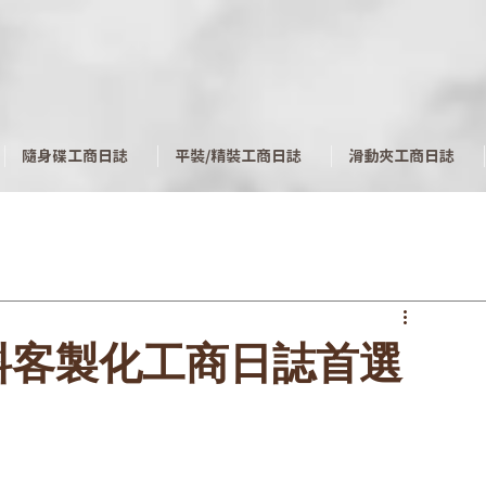
​隨身碟工商日誌
平裝/精裝工商日誌
滑動夾工商日誌
料客製化工商日誌首選