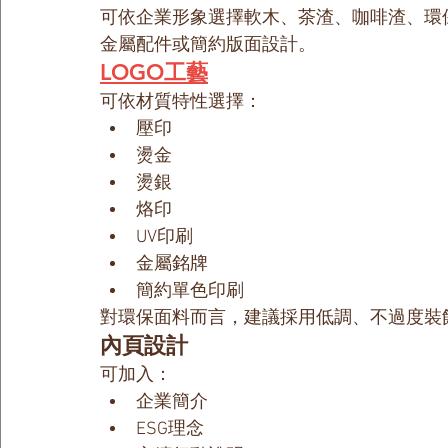
可依企業形象選擇軟木、茶渣、咖啡渣、環
金屬配件或簡約版面設計。
LOGO工藝
可依材質特性選擇：
壓印
燙金
燙銀
烙印
UV印刷
金屬銘牌
簡約單色印刷
對環保面料而言，建議採用低調、不過度裝飾
內頁設計
可加入：
企業簡介
ESG理念