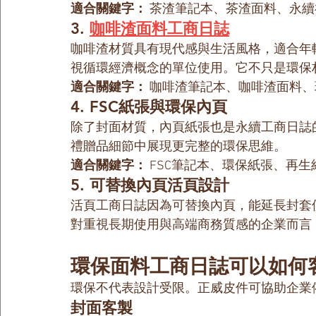
適合關鍵字：
 茶渣筆記本、茶渣面料、永
3. 
咖啡渣面料工商日誌
咖啡渣材質具有現代感與生活風格，適合年
視循環經濟概念的單位使用。它不只是環保
適合關鍵字：
 咖啡渣筆記本、咖啡渣面料、
4. FSC紙張與環保內頁
除了封面材質，內頁紙張也是永續工商日誌
禮贈品細節中展現更完整的環保思維。
適合關鍵字：
 FSC筆記本、環保紙張、再
5. 可替換內頁活頁設計
活頁工商日誌因為可替換內頁，能延長封套
對重視長期使用與高端商務質感的企業而言
環保面料工商日誌可以如何
環保不代表設計受限。正威皮件可協助企業
封面客製