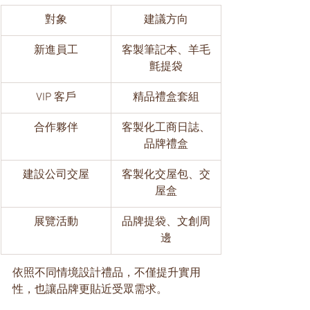
對象
建議方向
新進員工
客製筆記本、羊毛
氈提袋
VIP 客戶
精品禮盒套組
合作夥伴
客製化工商日誌、
品牌禮盒
建設公司交屋
客製化交屋包、交
屋盒
展覽活動
品牌提袋、文創周
邊
依照不同情境設計禮品，不僅提升實用
性，也讓品牌更貼近受眾需求。